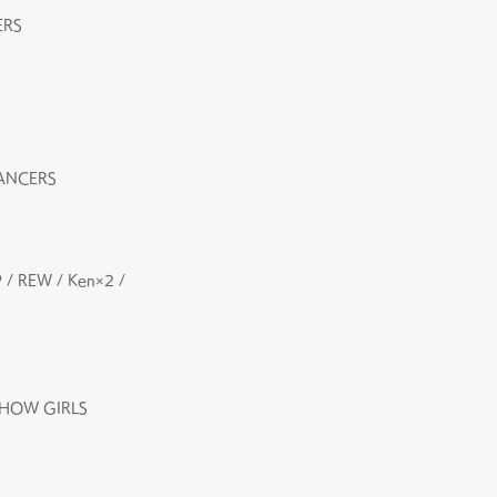
ERS
ANCERS
 / REW / Ken×2 /
HOW GIRLS