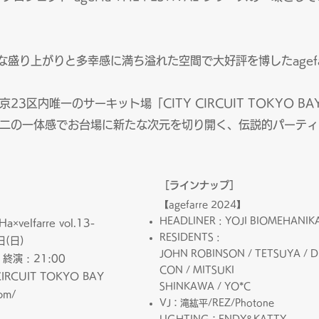
。
な盛り上がりと多幸感に満ち溢れた空間で大好評を博したagefa
3区内唯一のサーキット場「CITY CIRCUIT TOKYO BA
二の一体感でお台場に新たな次元を切り開く、伝説的パーティー
［ラインナップ
］
【agefarre 2024】
HEADLINER : YOJI BIOMEHANIK
a×velfarre vol.13-
RESIDENTS :
日(日)
JOHN ROBINSON / TETSUYA / 
終演 : 21:00
CON / MITSUKI
IRCUIT TOKYO BAY
SHINKAWA / YO*C
com/
VJ：滝紘平/REZ/Photone