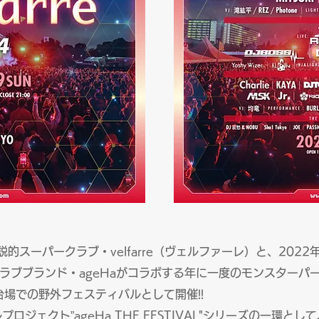
説的スーパークラブ・velfarre（ヴェルファーレ）と、202
ブブランド・ageHaがコラボする年に一度のモンスターパーティー
台場での野外フェスティバルとして開催!!
プロジェクト”ageHa THE FESTIVAL"シリーズの一環