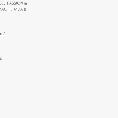
OE、PASSION &
YACHI、MDA &
re/
/