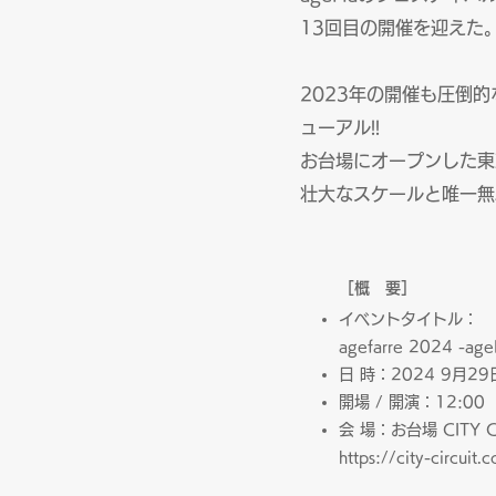
13回目の開催を迎えた
2023年の開催も圧倒的
ューアル!!
お台場にオープンした東京2
壮大なスケールと唯一無
［概
要］
イベントタイトル：
agefarre 2024 -ageH
日 時：2024 9月29
開場 / 開演：12:00 
会 場：お台場 CITY C
https://city-circuit.