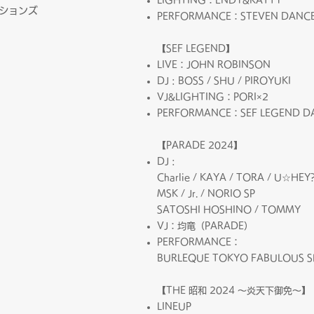
LIGHTING：ENDY&KATTY
ションズ
PERFORMANCE：STEVEN DANC
【SEF LEGEND】
LIVE：JOHN ROBINSON
DJ : BOSS / SHU / PIROYUKI
VJ&LIGHTING：PORI×2
PERFORMANCE：SEF LEGEND D
【PARADE 2024】
DJ :
Charlie / KAYA / TORA / U☆HEY?
MSK / Jr. / NORIO SP
SATOSHI HOSHINO / TOMMY
VJ：均竜（PARADE）
PERFORMANCE：
BURLEQUE TOKYO FABULOUS S
【THE 昭和 2024 ～炎天下御免～】
LINEUP