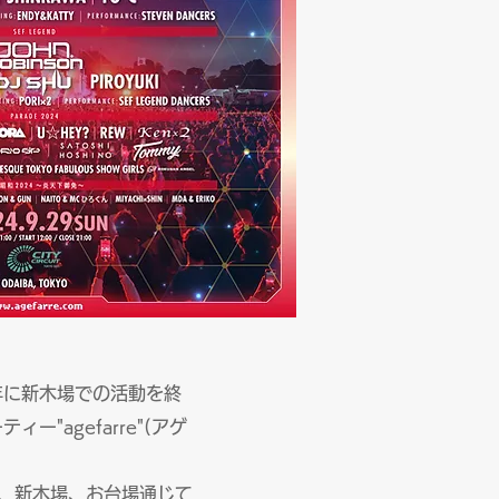
2年に新木場での活動を終
"agefarre"(アゲ
として、新木場、お台場通じて