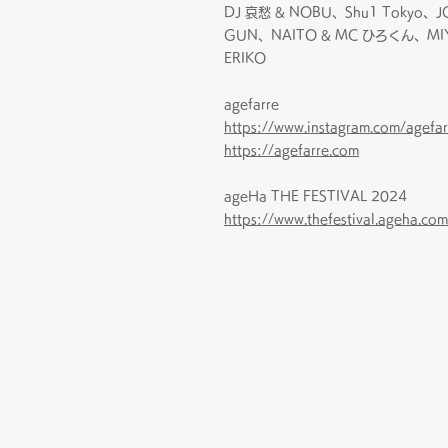
DJ 哀愁 & NOBU、Shu1 Tokyo、J
GUN、NAITO & MC ひろくん、MI
ERIKO
agefarre
https://www.instagram.com/agefar
https://agefarre.com
ageHa THE FESTIVAL 2024
https://www.thefestival.ageha.com